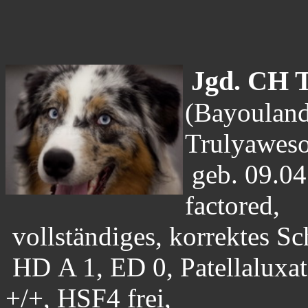
Jgd. CH 
(
Bayouland
Trulyawes
geb.
09.04
factored,
vollständiges, korrektes S
HD
A 1, ED 0, Patellaluxa
+/+, HSF4 frei,