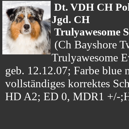
Dt. VDH CH Po
Jgd. CH
Trulyawesome S
(Ch Bayshore Tw
Trulyawesome E
geb. 12.12.07; Farbe blue m
vollständiges korrektes Sc
HD A2; ED 0, MDR1 +/-;